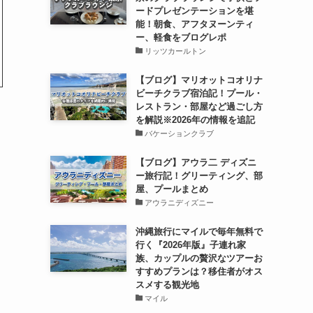
ードプレゼンテーションを堪
能！朝食、アフタヌーンティ
ー、軽食をブログレポ
リッツカールトン
【ブログ】マリオットコオリナ
ビーチクラブ宿泊記！プール・
レストラン・部屋など過ごし方
を解説※2026年の情報を追記
バケーションクラブ
【ブログ】アウラ二 ディズニ
ー旅行記！グリーティング、部
屋、プールまとめ
アウラニディズニー
沖縄旅行にマイルで毎年無料で
行く『2026年版』子連れ家
族、カップルの贅沢なツアーお
すすめプランは？移住者がオス
スメする観光地
マイル