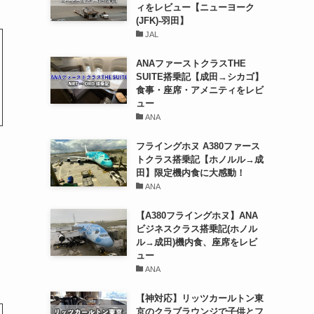
ィをレビュー【ニューヨーク
(JFK)-羽田】
JAL
ANAファーストクラスTHE
SUITE搭乗記【成田→シカゴ】
食事・座席・アメニティをレビ
ュー
ANA
フライングホヌ A380ファース
トクラス搭乗記【ホノルル→成
田】限定機内食に大感動！
ANA
【A380フライングホヌ】ANA
ビジネスクラス搭乗記(ホノル
ル→成田)機内食、座席をレビ
ュー
ANA
【神対応】リッツカールトン東
京のクラブラウンジで子供とフ