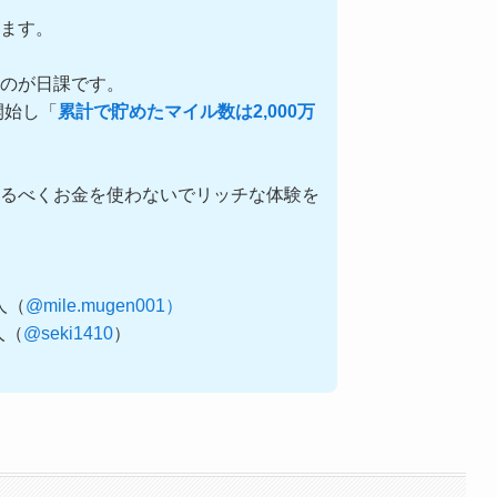
ます。
るのが日課です。
開始し「
累計で貯めたマイル数は2,000万
るべくお金を使わないでリッチな体験を
0人（
@mile.mugen001）
0人（
@seki1410
）