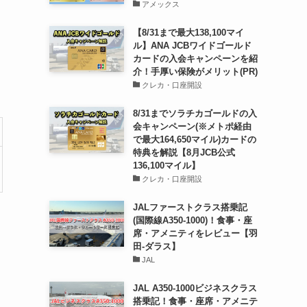
アメックス
【8/31まで最大138,100マイ
ル】ANA JCBワイドゴールド
カードの入会キャンペーンを紹
介！手厚い保険がメリット(PR)
クレカ・口座開設
8/31までソラチカゴールドの入
会キャンペーン(※メトポ経由
で最大164,650マイル)カードの
特典を解説【8月JCB公式
136,100マイル】
クレカ・口座開設
JALファーストクラス搭乗記
(国際線A350-1000)！食事・座
席・アメニティをレビュー【羽
田-ダラス】
JAL
JAL A350-1000ビジネスクラス
搭乗記！食事・座席・アメニテ