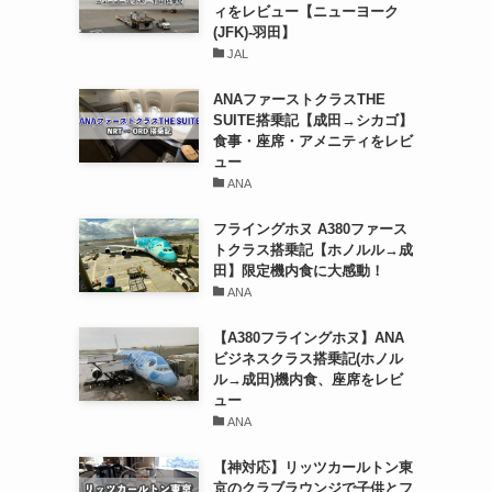
ィをレビュー【ニューヨーク
(JFK)-羽田】
JAL
ANAファーストクラスTHE
SUITE搭乗記【成田→シカゴ】
食事・座席・アメニティをレビ
ュー
ANA
フライングホヌ A380ファース
トクラス搭乗記【ホノルル→成
田】限定機内食に大感動！
ANA
【A380フライングホヌ】ANA
ビジネスクラス搭乗記(ホノル
ル→成田)機内食、座席をレビ
ュー
ANA
【神対応】リッツカールトン東
京のクラブラウンジで子供とフ