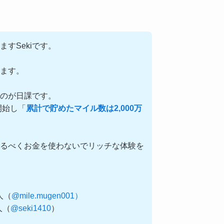
ますSekiです。
ます。
るのが日課です。
開始し「
累計で貯めたマイル数は2,000万
るべくお金を使わないでリッチな体験を
0人（
@mile.mugen001）
0人（
@seki1410
）