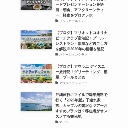
ードプレゼンテーションを堪
能！朝食、アフタヌーンティ
ー、軽食をブログレポ
リッツカールトン
【ブログ】マリオットコオリナ
ビーチクラブ宿泊記！プール・
レストラン・部屋など過ごし方
を解説※2026年の情報を追記
バケーションクラブ
【ブログ】アウラ二 ディズニ
ー旅行記！グリーティング、部
屋、プールまとめ
アウラニディズニー
沖縄旅行にマイルで毎年無料で
行く『2026年版』子連れ家
イ
族、カップルの贅沢なツアーお
すすめプランは？移住者がオス
スメする観光地
マイル