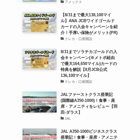
アメックス
【8/31まで最大138,100マイ
ル】ANA JCBワイドゴールド
カードの入会キャンペーンを紹
介！手厚い保険がメリット(PR)
クレカ・口座開設
8/31までソラチカゴールドの入
会キャンペーン(※メトポ経由
で最大164,650マイル)カードの
特典を解説【8月JCB公式
136,100マイル】
クレカ・口座開設
JALファーストクラス搭乗記
(国際線A350-1000)！食事・座
席・アメニティをレビュー【羽
田-ダラス】
JAL
JAL A350-1000ビジネスクラス
搭乗記！食事・座席・アメニテ