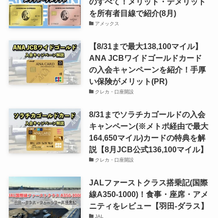
のすべて！メリット・デメリット
を所有者目線で紹介(8月)
アメックス
【8/31まで最大138,100マイル】
ANA JCBワイドゴールドカード
の入会キャンペーンを紹介！手厚
い保険がメリット(PR)
クレカ・口座開設
8/31までソラチカゴールドの入会
キャンペーン(※メトポ経由で最大
164,650マイル)カードの特典を解
説【8月JCB公式136,100マイル】
クレカ・口座開設
JALファーストクラス搭乗記(国際
線A350-1000)！食事・座席・アメ
ニティをレビュー【羽田-ダラス】
JAL