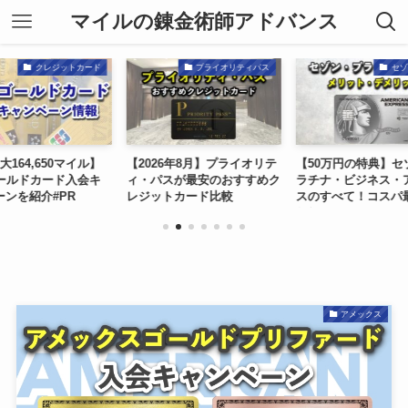
マイルの錬金術師アドバンス
クレジットカード
プライオリティパス
セゾ
大164,650マイル】
【2026年8月】プライオリテ
【50万円の特典】セ
ゴールドカード入会キ
ィ・パスが最安のおすすめク
ラチナ・ビジネス・
ーンを紹介#PR
レジットカード比較
スのすべて！コスパ
われるメリット・デ
徹底解説(8月#PR)
アメックス