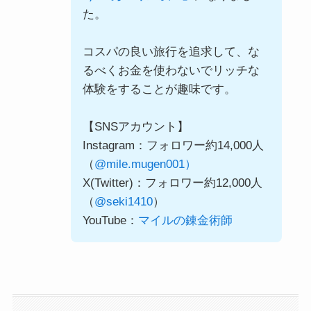
た。
コスパの良い旅行を追求して、な
るべくお金を使わないでリッチな
体験をすることが趣味です。
【SNSアカウント】
Instagram：フォロワー約14,000人
（
@mile.mugen001）
X(Twitter)：フォロワー約12,000人
（
@seki1410
）
YouTube：
マイルの錬金術師