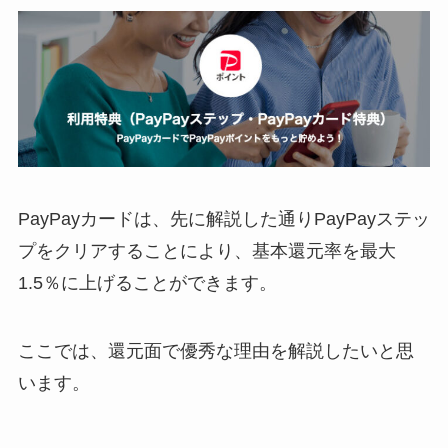
PayPayカードは、先に解説した通りPayPayステッ
プをクリアすることにより、基本還元率を最大
1.5％に上げることができます。
ここでは、還元面で優秀な理由を解説したいと思
います。