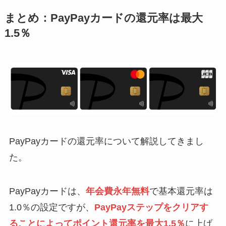
まとめ：PayPayカードの還元率は最大
1.5％
PayPayカードの還元率について解説してきまし
た。
PayPayカードは、
年会費永年無料
で基本還元率は
1.0％の設定ですが、
PayPayステップをクリアす
ることによってポイント還元率を最大1.5％
に上げ