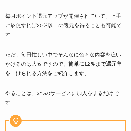
毎月ポイント還元アップが開催されていて、上手
に駆使すれば20％以上の還元を得ることも可能で
す。
ただ、毎日忙しい中でそんなに色々な内容を追い
かけるのは大変ですので、
簡単に12％まで還元率
を上げられる方法をご紹介します。
やることは、2つのサービスに加入をするだけで
す。