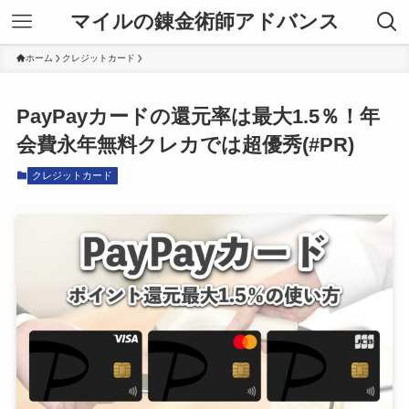
マイルの錬金術師アドバンス
ホーム
クレジットカード
PayPayカードの還元率は最大1.5％！年
会費永年無料クレカでは超優秀(#PR)
クレジットカード