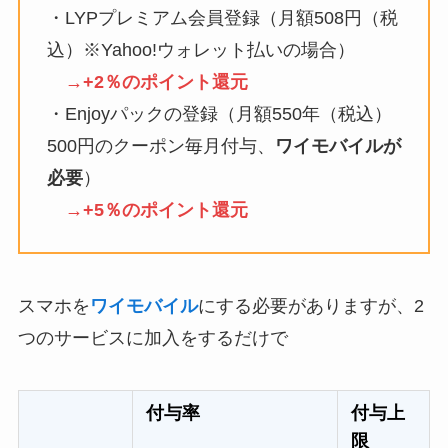
・LYPプレミアム会員登録（月額508円（税
込）※Yahoo!ウォレット払いの場合）
→+2％のポイント還元
・Enjoyパックの登録（月額550年（税込）
500円のクーポン毎月付与、
ワイモバイルが
必要
）
→+5％のポイント還元
スマホを
ワイモバイル
にする必要がありますが、2
つのサービスに加入をするだけで
付与率
付与上
限