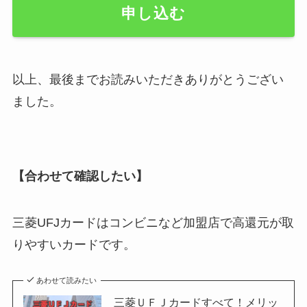
申し込む
以上、最後までお読みいただきありがとうござい
ました。
【合わせて確認したい】
三菱UFJカードはコンビニなど加盟店で高還元が取
りやすいカードです。
あわせて読みたい
三菱ＵＦＪカードすべて！メリッ