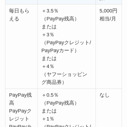
毎日もら
＋3.5％
5,000円
える
（PayPay残高）
相当/月
または
＋3％
（PayPayクレジット/
PayPayカード）
または
＋4％
（ヤフーショッピン
グ商品券）
PayPay残
＋0.5％
なし
高
（PayPay残高）
PayPayク
または
レジット
＋1％
PayPayカ
（PayPayクレジット/