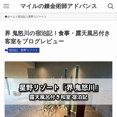
マイルの錬金術師アドバンス
ホーム
宿泊記
星野リゾート
界 鬼怒川の宿泊記！食事・露天風呂付き
客室をブログレビュー
宿泊記
星野リゾート