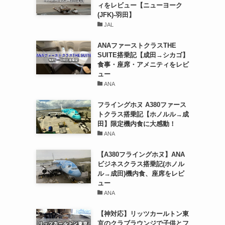
ィをレビュー【ニューヨーク
(JFK)-羽田】
JAL
ANAファーストクラスTHE
SUITE搭乗記【成田→シカゴ】
食事・座席・アメニティをレビ
ュー
ANA
フライングホヌ A380ファース
トクラス搭乗記【ホノルル→成
田】限定機内食に大感動！
ANA
【A380フライングホヌ】ANA
ビジネスクラス搭乗記(ホノル
ル→成田)機内食、座席をレビ
ュー
ANA
【神対応】リッツカールトン東
京のクラブラウンジで子供とフ