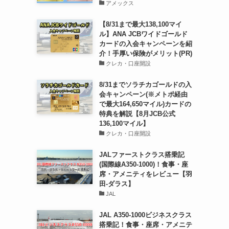
アメックス
【8/31まで最大138,100マイ
ル】ANA JCBワイドゴールド
カードの入会キャンペーンを紹
介！手厚い保険がメリット(PR)
クレカ・口座開設
8/31までソラチカゴールドの入
会キャンペーン(※メトポ経由
で最大164,650マイル)カードの
特典を解説【8月JCB公式
136,100マイル】
クレカ・口座開設
JALファーストクラス搭乗記
(国際線A350-1000)！食事・座
席・アメニティをレビュー【羽
田-ダラス】
JAL
JAL A350-1000ビジネスクラス
搭乗記！食事・座席・アメニテ