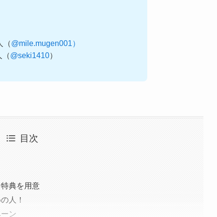
0人（
@mile.mugen001）
0人（
@seki1410
）
目次
な特典を用意
めの人！
ペーン