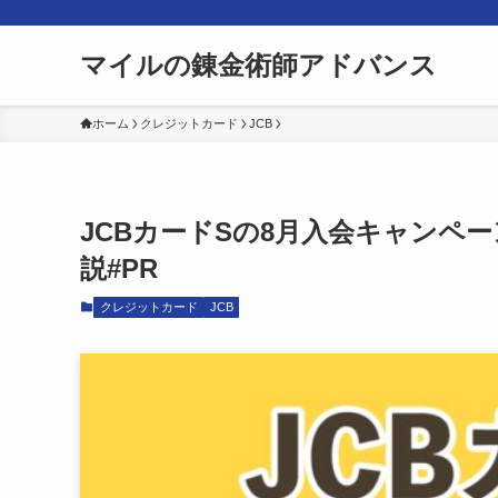
マイルの錬金術師アドバンス
ホーム
クレジットカード
JCB
JCBカードSの8月入会キャンペ
説#PR
クレジットカード
JCB