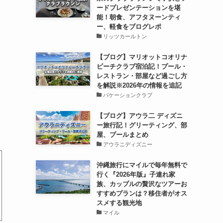
ードプレゼンテーションを堪
能！朝食、アフタヌーンティ
ー、軽食をブログレポ
リッツカールトン
【ブログ】マリオットコオリナ
ビーチクラブ宿泊記！プール・
レストラン・部屋など過ごし方
を解説※2026年の情報を追記
バケーションクラブ
【ブログ】アウラ二 ディズニ
ー旅行記！グリーティング、部
屋、プールまとめ
アウラニディズニー
沖縄旅行にマイルで毎年無料で
行く『2026年版』子連れ家
族、カップルの贅沢なツアーお
すすめプランは？移住者がオス
スメする観光地
マイル