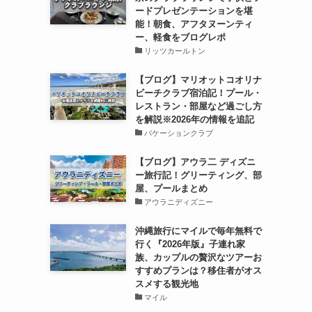
ードプレゼンテーションを堪
能！朝食、アフタヌーンティ
ー、軽食をブログレポ
リッツカールトン
【ブログ】マリオットコオリナ
ビーチクラブ宿泊記！プール・
レストラン・部屋など過ごし方
を解説※2026年の情報を追記
バケーションクラブ
【ブログ】アウラ二 ディズニ
ー旅行記！グリーティング、部
屋、プールまとめ
アウラニディズニー
沖縄旅行にマイルで毎年無料で
行く『2026年版』子連れ家
族、カップルの贅沢なツアーお
すすめプランは？移住者がオス
スメする観光地
マイル