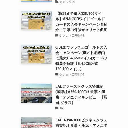
アメックス
【8/31まで最大138,100マイ
ル】ANA JCBワイドゴールド
カードの入会キャンペーンを紹
介！手厚い保険がメリット(PR)
クレカ・口座開設
8/31までソラチカゴールドの入
会キャンペーン(※メトポ経由
で最大164,650マイル)カードの
特典を解説【8月JCB公式
136,100マイル】
クレカ・口座開設
JALファーストクラス搭乗記
(国際線A350-1000)！食事・座
席・アメニティをレビュー【羽
田-ダラス】
JAL
JAL A350-1000ビジネスクラス
搭乗記！食事・座席・アメニテ