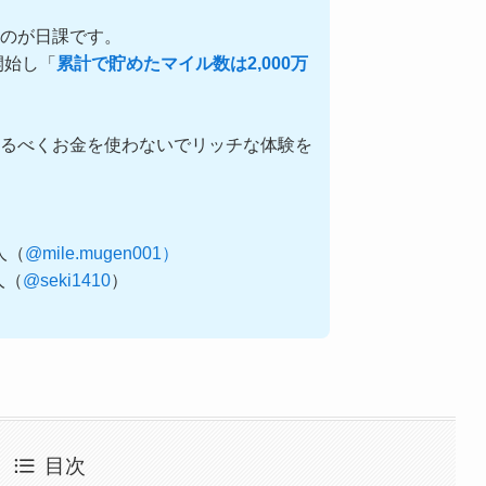
るのが日課です。
開始し「
累計で貯めたマイル数は2,000万
るべくお金を使わないでリッチな体験を
0人（
@mile.mugen001）
0人（
@seki1410
）
目次