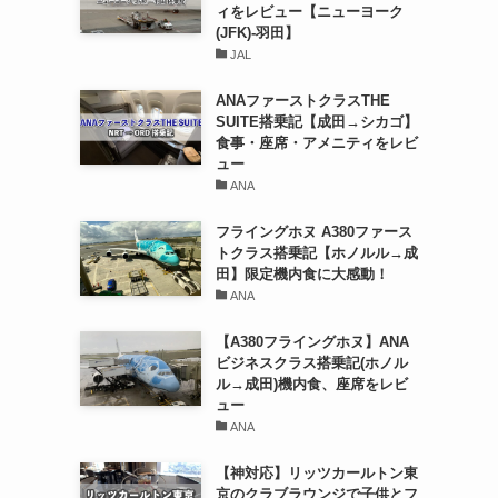
ィをレビュー【ニューヨーク
(JFK)-羽田】
JAL
ANAファーストクラスTHE
SUITE搭乗記【成田→シカゴ】
食事・座席・アメニティをレビ
ュー
ANA
フライングホヌ A380ファース
トクラス搭乗記【ホノルル→成
田】限定機内食に大感動！
ANA
【A380フライングホヌ】ANA
ビジネスクラス搭乗記(ホノル
ル→成田)機内食、座席をレビ
ュー
ANA
【神対応】リッツカールトン東
京のクラブラウンジで子供とフ