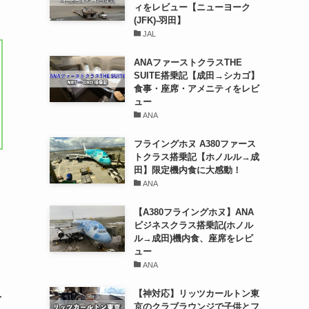
ィをレビュー【ニューヨーク
(JFK)-羽田】
JAL
ANAファーストクラスTHE
SUITE搭乗記【成田→シカゴ】
食事・座席・アメニティをレビ
ュー
ANA
フライングホヌ A380ファース
トクラス搭乗記【ホノルル→成
田】限定機内食に大感動！
ANA
【A380フライングホヌ】ANA
ビジネスクラス搭乗記(ホノル
ル→成田)機内食、座席をレビ
ュー
ANA
え
【神対応】リッツカールトン東
京のクラブラウンジで子供とフ