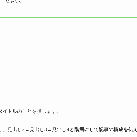
解ください。
タイトル
のことを指します。
、見出し2→見出し3→見出し4と
階層にして記事の構成を伝