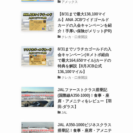
アメックス
【8/31まで最大138,100マイ
ル】ANA JCBワイドゴールド
カードの入会キャンペーンを紹
介！手厚い保険がメリット(PR)
クレカ・口座開設
8/31までソラチカゴールドの入
会キャンペーン(※メトポ経由
で最大164,650マイル)カードの
特典を解説【8月JCB公式
136,100マイル】
クレカ・口座開設
JALファーストクラス搭乗記
(国際線A350-1000)！食事・座
席・アメニティをレビュー【羽
田-ダラス】
JAL
JAL A350-1000ビジネスクラス
搭乗記！食事・座席・アメニテ