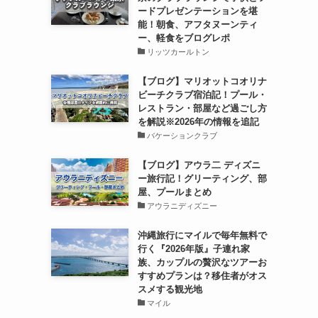
ードプレゼンテーションを堪
能！朝食、アフタヌーンティ
ー、軽食をブログレポ
リッツカールトン
【ブログ】マリオットコオリナ
ビーチクラブ宿泊記！プール・
レストラン・部屋など過ごし方
を解説※2026年の情報を追記
バケーションクラブ
【ブログ】アウラ二 ディズニ
ー旅行記！グリーティング、部
屋、プールまとめ
アウラニディズニー
沖縄旅行にマイルで毎年無料で
行く『2026年版』子連れ家
族、カップルの贅沢なツアーお
すすめプランは？移住者がオス
スメする観光地
マイル