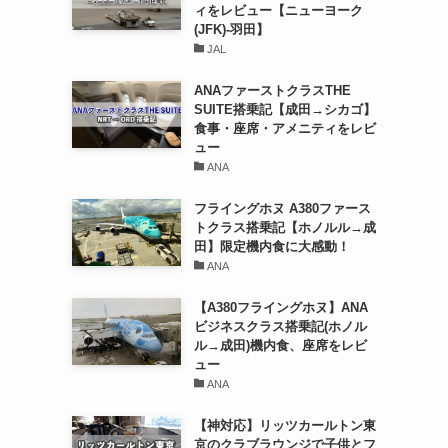
ィをレビュー【ニューヨーク
(JFK)-羽田】
JAL
ANAファーストクラスTHE
SUITE搭乗記【成田→シカゴ】
食事・座席・アメニティをレビ
ュー
ANA
フライングホヌ A380ファース
トクラス搭乗記【ホノルル→成
田】限定機内食に大感動！
ANA
【A380フライングホヌ】ANA
ビジネスクラス搭乗記(ホノル
ル→成田)機内食、座席をレビ
ュー
ANA
【神対応】リッツカールトン東
京のクラブラウンジで子供とフ