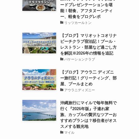
ードプレゼンテーションを堪
能！朝食、アフタヌーンティ
ー、軽食をブログレポ
リッツカールトン
【ブログ】マリオットコオリナ
ビーチクラブ宿泊記！プール・
レストラン・部屋など過ごし方
を解説※2026年の情報を追記
バケーションクラブ
【ブログ】アウラ二 ディズニ
ー旅行記！グリーティング、部
屋、プールまとめ
アウラニディズニー
沖縄旅行にマイルで毎年無料で
行く『2026年版』子連れ家
族、カップルの贅沢なツアーお
すすめプランは？移住者がオス
スメする観光地
マイル