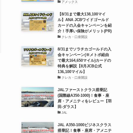
アメックス
【8/31まで最大138,100マイ
ル】ANA JCBワイドゴールド
カードの入会キャンペーンを紹
介！手厚い保険がメリット(PR)
クレカ・口座開設
8/31までソラチカゴールドの入
会キャンペーン(※メトポ経由
で最大164,650マイル)カードの
特典を解説【8月JCB公式
136,100マイル】
クレカ・口座開設
JALファーストクラス搭乗記
(国際線A350-1000)！食事・座
席・アメニティをレビュー【羽
田-ダラス】
JAL
JAL A350-1000ビジネスクラス
搭乗記！食事・座席・アメニテ