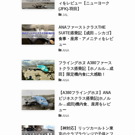
ィをレビュー【ニューヨーク
(JFK)-羽田】
JAL
ANAファーストクラスTHE
SUITE搭乗記【成田→シカゴ】
食事・座席・アメニティをレビ
ュー
ANA
フライングホヌ A380ファース
トクラス搭乗記【ホノルル→成
田】限定機内食に大感動！
ANA
【A380フライングホヌ】ANA
ビジネスクラス搭乗記(ホノル
ル→成田)機内食、座席をレビ
ュー
ANA
【神対応】リッツカールトン東
京のクラブラウンジで子供とフ