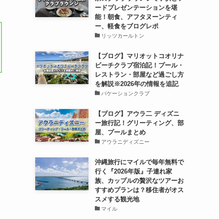
ードプレゼンテーションを堪
能！朝食、アフタヌーンティ
ー、軽食をブログレポ
リッツカールトン
【ブログ】マリオットコオリナ
ビーチクラブ宿泊記！プール・
レストラン・部屋など過ごし方
を解説※2026年の情報を追記
バケーションクラブ
【ブログ】アウラ二 ディズニ
ー旅行記！グリーティング、部
屋、プールまとめ
アウラニディズニー
沖縄旅行にマイルで毎年無料で
行く『2026年版』子連れ家
族、カップルの贅沢なツアーお
すすめプランは？移住者がオス
スメする観光地
マイル