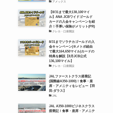
アメックス
【8/31まで最大138,100マイ
ル】ANA JCBワイドゴールド
カードの入会キャンペーンを紹
介！手厚い保険がメリット(PR)
クレカ・口座開設
8/31までソラチカゴールドの入
会キャンペーン(※メトポ経由
で最大164,650マイル)カードの
特典を解説【8月JCB公式
136,100マイル】
クレカ・口座開設
JALファーストクラス搭乗記
(国際線A350-1000)！食事・座
席・アメニティをレビュー【羽
田-ダラス】
JAL
JAL A350-1000ビジネスクラス
搭乗記！食事・座席・アメニテ