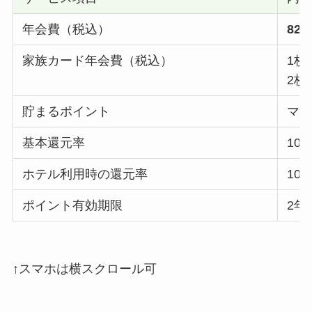
年会費（税込）
82,
家族カード年会費（税込）
1枚
2枚
貯まるポイント
マ
基本還元率
10
ホテル利用時の還元率
10
ポイント有効期限
2年
↑スマホは横スクロール可