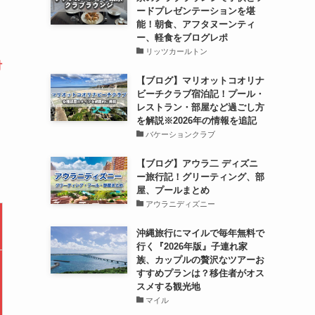
ードプレゼンテーションを堪
能！朝食、アフタヌーンティ
ー、軽食をブログレポ
リッツカールトン
付
【ブログ】マリオットコオリナ
ビーチクラブ宿泊記！プール・
レストラン・部屋など過ごし方
を解説※2026年の情報を追記
バケーションクラブ
【ブログ】アウラ二 ディズニ
ー旅行記！グリーティング、部
屋、プールまとめ
アウラニディズニー
沖縄旅行にマイルで毎年無料で
行く『2026年版』子連れ家
族、カップルの贅沢なツアーお
すすめプランは？移住者がオス
スメする観光地
マイル