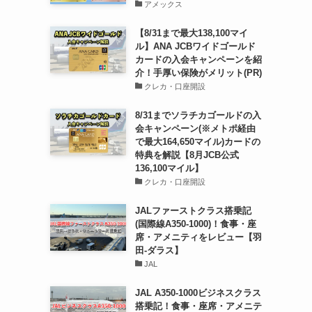
アメックス
【8/31まで最大138,100マイ
ル】ANA JCBワイドゴールド
カードの入会キャンペーンを紹
介！手厚い保険がメリット(PR)
クレカ・口座開設
8/31までソラチカゴールドの入
会キャンペーン(※メトポ経由
で最大164,650マイル)カードの
特典を解説【8月JCB公式
136,100マイル】
クレカ・口座開設
JALファーストクラス搭乗記
(国際線A350-1000)！食事・座
席・アメニティをレビュー【羽
田-ダラス】
JAL
JAL A350-1000ビジネスクラス
搭乗記！食事・座席・アメニテ