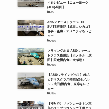
ィをレビュー【ニューヨーク
(JFK)-羽田】
JAL
ANAファーストクラスTHE
SUITE搭乗記【成田→シカゴ】
食事・座席・アメニティをレビ
ュー
ANA
フライングホヌ A380ファース
トクラス搭乗記【ホノルル→成
田】限定機内食に大感動！
こ
ANA
【A380フライングホヌ】ANA
ビジネスクラス搭乗記(ホノル
ル→成田)機内食、座席をレビ
ュー
ANA
【神対応】リッツカールトン東
京のクラブラウンジで子供とフ