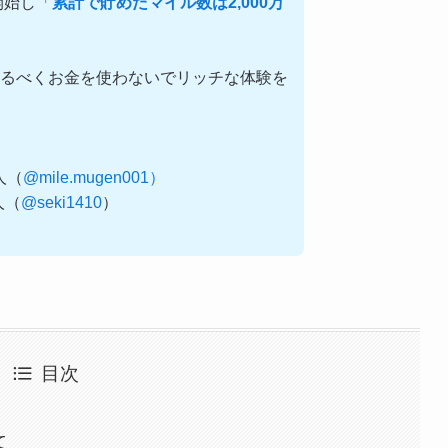
開始し「
累計で貯めたマイル数は2,000万
るべくお金を使わないでリッチな体験を
0人（
@mile.mugen001）
0人（
@seki1410
）
目次
て