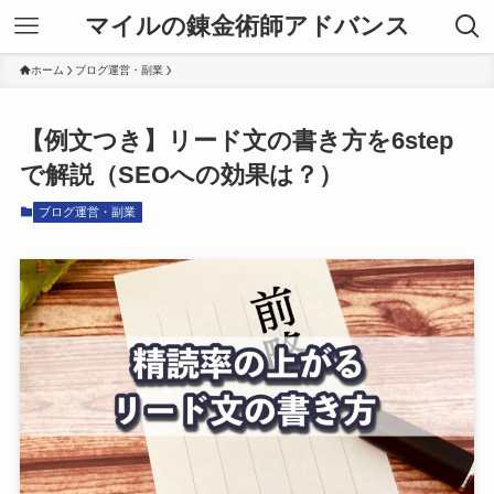
マイルの錬金術師アドバンス
ホーム
ブログ運営・副業
【例文つき】リード文の書き方を6step
で解説（SEOへの効果は？）
ブログ運営・副業