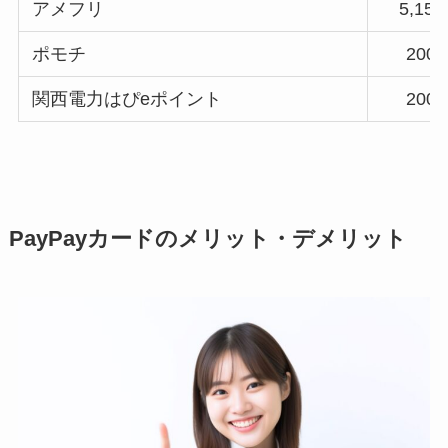
アメフリ
5,1
ポモチ
20
関西電力はぴeポイント
20
PayPayカードのメリット・デメリット