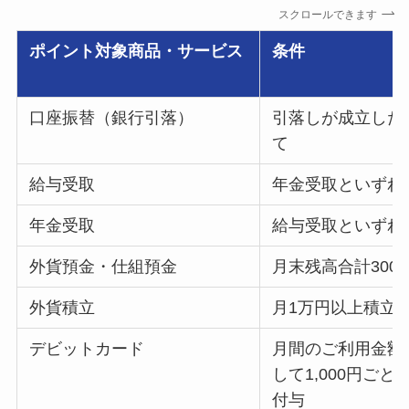
スクロールできます
ポイント対象商品・サービス
条件
口座振替（銀行引落）
引落しが成立した
て
給与受取
年金受取といずれ
年金受取
給与受取といずれ
外貨預金・仕組預金
月末残高合計300
外貨積立
月1万円以上積立
デビットカード
月間のご利用金額
して1,000円ご
付与