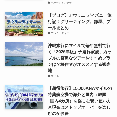
バケーションクラブ
【ブログ】アウラ二 ディズニー旅
行記！グリーティング、部屋、プ
ールまとめ
アウラニディズニー
沖縄旅行にマイルで毎年無料で行
く『2026年版』子連れ家族、カッ
プルの贅沢なツアーおすすめプラ
ンは？移住者がオススメする観光
地
マイル
【超得旅行】15,000ANAマイルの
特典航空券で海外と国内（韓国
+国内4カ所）を楽しむ賢い使い方
※現在はストップオーバーを楽し
むのがお得