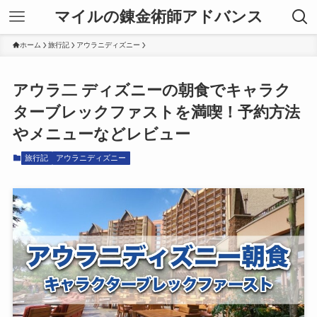
マイルの錬金術師アドバンス
ホーム
旅行記
アウラニディズニー
アウラ二 ディズニーの朝食でキャラク
ターブレックファストを満喫！予約方法
やメニューなどレビュー
旅行記
アウラニディズニー